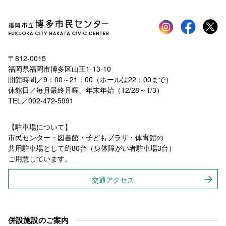
Instagram
faceboo
tw
〒812-0015
福岡県福岡市博多区山王1-13-10
開館時間／9：00～21：00（ホールは22：00まで）
休館日／毎月最終月曜、年末年始（12/28～1/3）
TEL／092-472-5991
【駐車場について】
市民センター・図書館・子どもプラザ・体育館の
共用駐車場として約80台（身体障がい者駐車場3台）
ご用意しています。
交通アクセス
併設施設のご案内