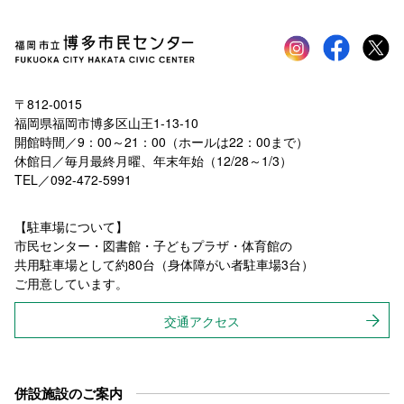
Instagram
faceboo
tw
〒812-0015
福岡県福岡市博多区山王1-13-10
開館時間／9：00～21：00（ホールは22：00まで）
休館日／毎月最終月曜、年末年始（12/28～1/3）
TEL／092-472-5991
【駐車場について】
市民センター・図書館・子どもプラザ・体育館の
共用駐車場として約80台（身体障がい者駐車場3台）
ご用意しています。
交通アクセス
併設施設のご案内