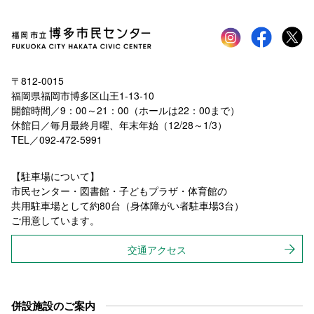
Instagram
faceboo
tw
〒812-0015
福岡県福岡市博多区山王1-13-10
開館時間／9：00～21：00（ホールは22：00まで）
休館日／毎月最終月曜、年末年始（12/28～1/3）
TEL／092-472-5991
【駐車場について】
市民センター・図書館・子どもプラザ・体育館の
共用駐車場として約80台（身体障がい者駐車場3台）
ご用意しています。
交通アクセス
併設施設のご案内