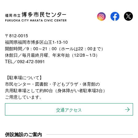
Instagram
faceboo
tw
〒812-0015
福岡県福岡市博多区山王1-13-10
開館時間／9：00～21：00（ホールは22：00まで）
休館日／毎月最終月曜、年末年始（12/28～1/3）
TEL／092-472-5991
【駐車場について】
市民センター・図書館・子どもプラザ・体育館の
共用駐車場として約80台（身体障がい者駐車場3台）
ご用意しています。
交通アクセス
併設施設のご案内