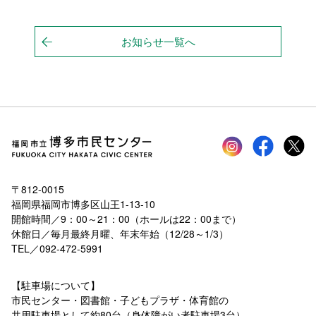
お知らせ一覧へ
Instagram
faceboo
tw
〒812-0015
福岡県福岡市博多区山王1-13-10
開館時間／9：00～21：00（ホールは22：00まで）
休館日／毎月最終月曜、年末年始（12/28～1/3）
TEL／092-472-5991
【駐車場について】
市民センター・図書館・子どもプラザ・体育館の
共用駐車場として約80台（身体障がい者駐車場3台）