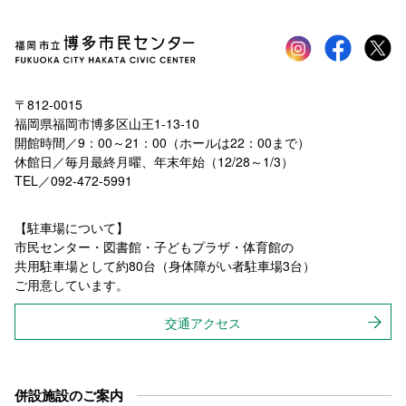
Instagram
faceboo
tw
〒812-0015
福岡県福岡市博多区山王1-13-10
開館時間／9：00～21：00（ホールは22：00まで）
休館日／毎月最終月曜、年末年始（12/28～1/3）
TEL／092-472-5991
【駐車場について】
市民センター・図書館・子どもプラザ・体育館の
共用駐車場として約80台（身体障がい者駐車場3台）
ご用意しています。
交通アクセス
併設施設のご案内