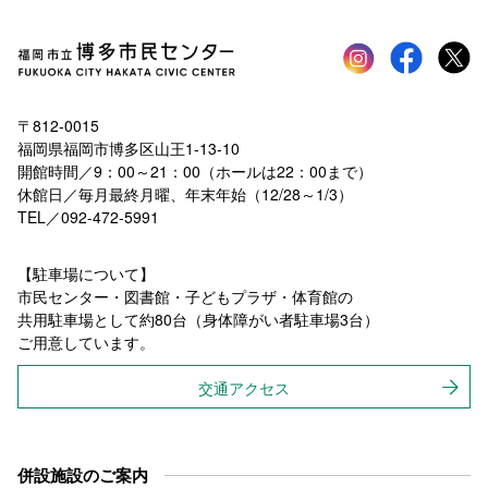
Instagram
faceboo
tw
〒812-0015
福岡県福岡市博多区山王1-13-10
開館時間／9：00～21：00（ホールは22：00まで）
休館日／毎月最終月曜、年末年始（12/28～1/3）
TEL／092-472-5991
【駐車場について】
市民センター・図書館・子どもプラザ・体育館の
共用駐車場として約80台（身体障がい者駐車場3台）
ご用意しています。
交通アクセス
併設施設のご案内