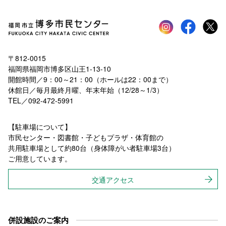
Instagram
faceboo
tw
〒812-0015
福岡県福岡市博多区山王1-13-10
開館時間／9：00～21：00（ホールは22：00まで）
休館日／毎月最終月曜、年末年始（12/28～1/3）
TEL／092-472-5991
【駐車場について】
市民センター・図書館・子どもプラザ・体育館の
共用駐車場として約80台（身体障がい者駐車場3台）
ご用意しています。
交通アクセス
併設施設のご案内