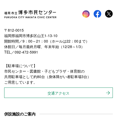
Instagram
faceboo
tw
〒812-0015
福岡県福岡市博多区山王1-13-10
開館時間／9：00～21：00（ホールは22：00まで）
休館日／毎月最終月曜、年末年始（12/28～1/3）
TEL／092-472-5991
【駐車場について】
市民センター・図書館・子どもプラザ・体育館の
共用駐車場として約80台（身体障がい者駐車場3台）
ご用意しています。
交通アクセス
併設施設のご案内