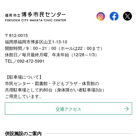
Instagram
faceboo
tw
〒812-0015
福岡県福岡市博多区山王1-13-10
開館時間／9：00～21：00（ホールは22：00まで）
休館日／毎月最終月曜、年末年始（12/28～1/3）
TEL／092-472-5991
【駐車場について】
市民センター・図書館・子どもプラザ・体育館の
共用駐車場として約80台（身体障がい者駐車場3台）
ご用意しています。
交通アクセス
併設施設のご案内