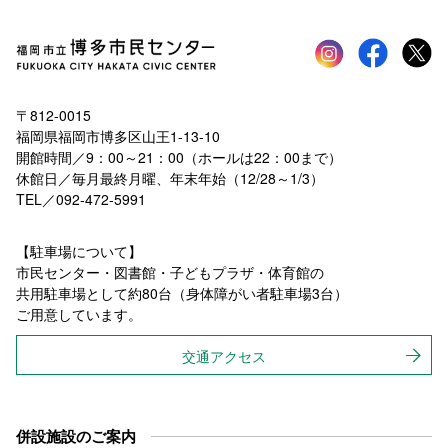
Instagram
faceboo
tw
〒812-0015
福岡県福岡市博多区山王1-13-10
開館時間／9：00～21：00（ホールは22：00まで）
休館日／毎月最終月曜、年末年始（12/28～1/3）
TEL／092-472-5991
【駐車場について】
市民センター・図書館・子どもプラザ・体育館の
共用駐車場として約80台（身体障がい者駐車場3台）
ご用意しています。
交通アクセス
併設施設のご案内