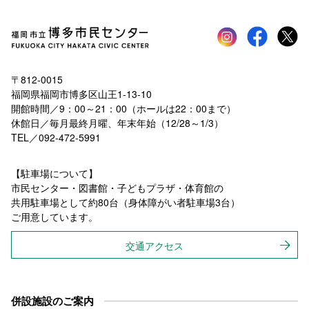
Instagram
faceboo
tw
〒812-0015
福岡県福岡市博多区山王1-13-10
開館時間／9：00～21：00（ホールは22：00まで）
休館日／毎月最終月曜、年末年始（12/28～1/3）
TEL／092-472-5991
【駐車場について】
市民センター・図書館・子どもプラザ・体育館の
共用駐車場として約80台（身体障がい者駐車場3台）
ご用意しています。
交通アクセス
併設施設のご案内