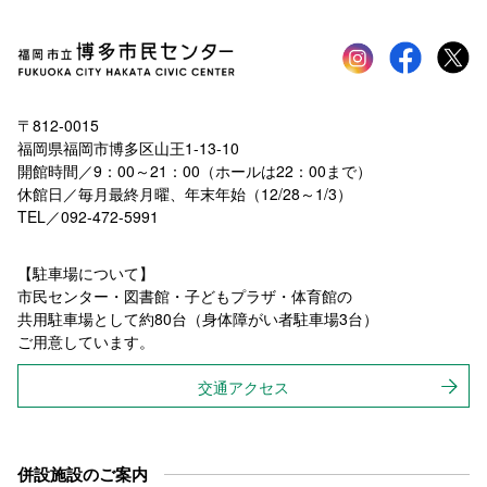
Instagram
faceboo
tw
〒812-0015
福岡県福岡市博多区山王1-13-10
開館時間／9：00～21：00（ホールは22：00まで）
休館日／毎月最終月曜、年末年始（12/28～1/3）
TEL／092-472-5991
【駐車場について】
市民センター・図書館・子どもプラザ・体育館の
共用駐車場として約80台（身体障がい者駐車場3台）
ご用意しています。
交通アクセス
併設施設のご案内