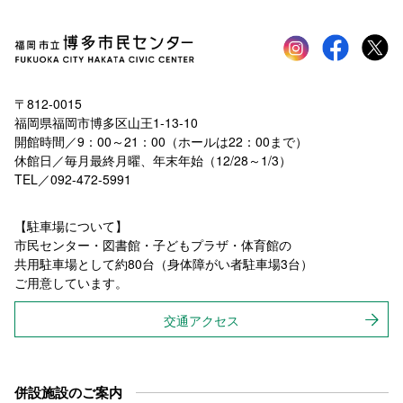
Instagram
faceboo
tw
〒812-0015
福岡県福岡市博多区山王1-13-10
開館時間／9：00～21：00（ホールは22：00まで）
休館日／毎月最終月曜、年末年始（12/28～1/3）
TEL／092-472-5991
【駐車場について】
市民センター・図書館・子どもプラザ・体育館の
共用駐車場として約80台（身体障がい者駐車場3台）
ご用意しています。
交通アクセス
併設施設のご案内