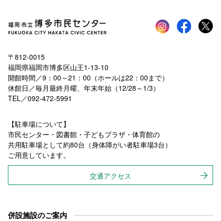
Instagram
faceboo
tw
〒812-0015
福岡県福岡市博多区山王1-13-10
開館時間／9：00～21：00（ホールは22：00まで）
休館日／毎月最終月曜、年末年始（12/28～1/3）
TEL／092-472-5991
【駐車場について】
市民センター・図書館・子どもプラザ・体育館の
共用駐車場として約80台（身体障がい者駐車場3台）
ご用意しています。
交通アクセス
併設施設のご案内