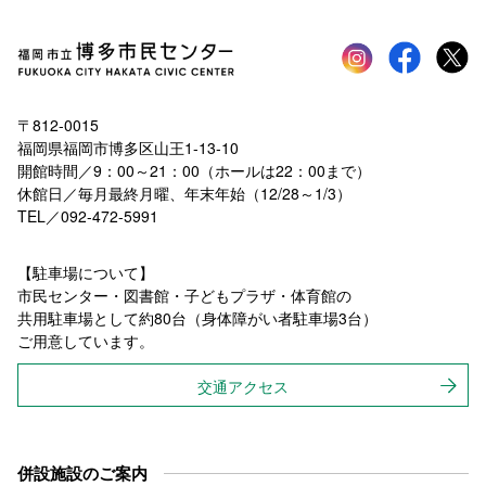
Instagram
faceboo
tw
〒812-0015
福岡県福岡市博多区山王1-13-10
開館時間／9：00～21：00（ホールは22：00まで）
休館日／毎月最終月曜、年末年始（12/28～1/3）
TEL／092-472-5991
【駐車場について】
市民センター・図書館・子どもプラザ・体育館の
共用駐車場として約80台（身体障がい者駐車場3台）
ご用意しています。
交通アクセス
併設施設のご案内