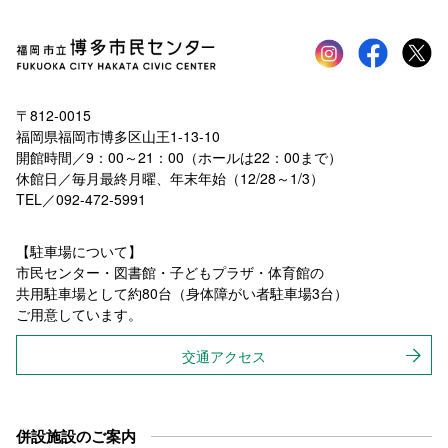
Instagram
faceboo
tw
〒812-0015
福岡県福岡市博多区山王1-13-10
開館時間／9：00～21：00（ホールは22：00まで）
休館日／毎月最終月曜、年末年始（12/28～1/3）
TEL／092-472-5991
【駐車場について】
市民センター・図書館・子どもプラザ・体育館の
共用駐車場として約80台（身体障がい者駐車場3台）
ご用意しています。
交通アクセス
併設施設のご案内