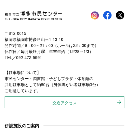
Instagram
faceboo
tw
〒812-0015
福岡県福岡市博多区山王1-13-10
開館時間／9：00～21：00（ホールは22：00まで）
休館日／毎月最終月曜、年末年始（12/28～1/3）
TEL／092-472-5991
【駐車場について】
市民センター・図書館・子どもプラザ・体育館の
共用駐車場として約80台（身体障がい者駐車場3台）
ご用意しています。
交通アクセス
併設施設のご案内