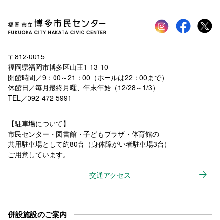
Instagram
faceboo
tw
〒812-0015
福岡県福岡市博多区山王1-13-10
開館時間／9：00～21：00（ホールは22：00まで）
休館日／毎月最終月曜、年末年始（12/28～1/3）
TEL／092-472-5991
【駐車場について】
市民センター・図書館・子どもプラザ・体育館の
共用駐車場として約80台（身体障がい者駐車場3台）
ご用意しています。
交通アクセス
併設施設のご案内