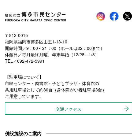
Instagram
faceboo
tw
〒812-0015
福岡県福岡市博多区山王1-13-10
開館時間／9：00～21：00（ホールは22：00まで）
休館日／毎月最終月曜、年末年始（12/28～1/3）
TEL／092-472-5991
【駐車場について】
市民センター・図書館・子どもプラザ・体育館の
共用駐車場として約80台（身体障がい者駐車場3台）
ご用意しています。
交通アクセス
併設施設のご案内