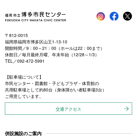
Instagram
faceboo
tw
〒812-0015
福岡県福岡市博多区山王1-13-10
開館時間／9：00～21：00（ホールは22：00まで）
休館日／毎月最終月曜、年末年始（12/28～1/3）
TEL／092-472-5991
【駐車場について】
市民センター・図書館・子どもプラザ・体育館の
共用駐車場として約80台（身体障がい者駐車場3台）
ご用意しています。
交通アクセス
併設施設のご案内