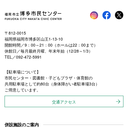
Instagram
faceboo
tw
〒812-0015
福岡県福岡市博多区山王1-13-10
開館時間／9：00～21：00（ホールは22：00まで）
休館日／毎月最終月曜、年末年始（12/28～1/3）
TEL／092-472-5991
【駐車場について】
市民センター・図書館・子どもプラザ・体育館の
共用駐車場として約80台（身体障がい者駐車場3台）
ご用意しています。
交通アクセス
併設施設のご案内