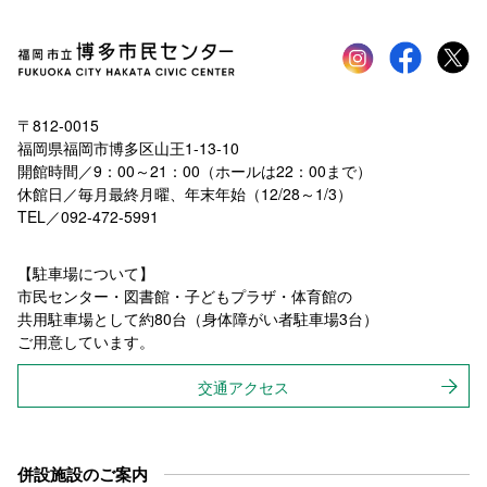
Instagram
faceboo
tw
〒812-0015
福岡県福岡市博多区山王1-13-10
開館時間／9：00～21：00（ホールは22：00まで）
休館日／毎月最終月曜、年末年始（12/28～1/3）
TEL／092-472-5991
【駐車場について】
市民センター・図書館・子どもプラザ・体育館の
共用駐車場として約80台（身体障がい者駐車場3台）
ご用意しています。
交通アクセス
併設施設のご案内