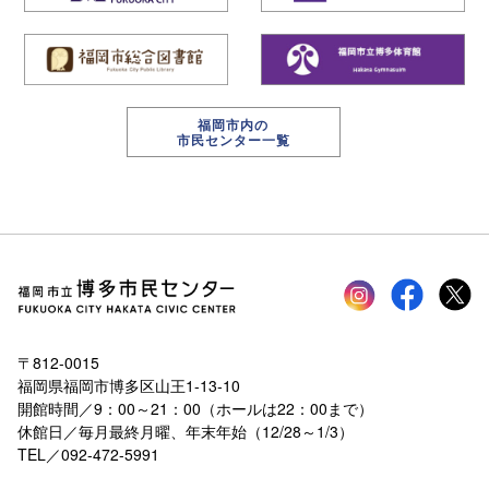
福岡市内の
市民センター一覧
Instagram
faceboo
tw
〒812-0015
福岡県福岡市博多区山王1-13-10
開館時間／9：00～21：00（ホールは22：00まで）
休館日／毎月最終月曜、年末年始（12/28～1/3）
TEL／092-472-5991