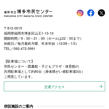
Instagram
faceboo
tw
〒812-0015
福岡県福岡市博多区山王1-13-10
開館時間／9：00～21：00（ホールは22：00まで）
休館日／毎月最終月曜、年末年始（12/28～1/3）
TEL／092-472-5991
【駐車場について】
市民センター・図書館・子どもプラザ・体育館の
共用駐車場として約80台（身体障がい者駐車場3台）
ご用意しています。
交通アクセス
併設施設のご案内