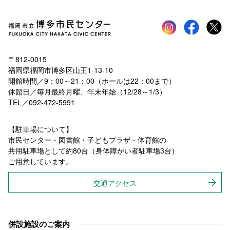
Instagram
faceboo
tw
〒812-0015
福岡県福岡市博多区山王1-13-10
開館時間／9：00～21：00（ホールは22：00まで）
休館日／毎月最終月曜、年末年始（12/28～1/3）
TEL／092-472-5991
【駐車場について】
市民センター・図書館・子どもプラザ・体育館の
共用駐車場として約80台（身体障がい者駐車場3台）
ご用意しています。
交通アクセス
併設施設のご案内