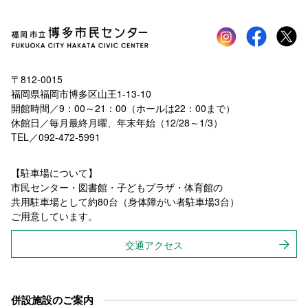
Instagram
faceboo
tw
〒812-0015
福岡県福岡市博多区山王1-13-10
開館時間／9：00～21：00（ホールは22：00まで）
休館日／毎月最終月曜、年末年始（12/28～1/3）
TEL／092-472-5991
【駐車場について】
市民センター・図書館・子どもプラザ・体育館の
共用駐車場として約80台（身体障がい者駐車場3台）
ご用意しています。
交通アクセス
併設施設のご案内