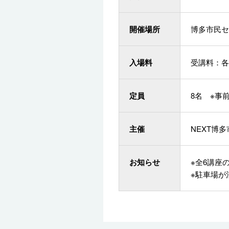
開催場所
博多市民セ
入場料
受講料：各回
定員
8名 ※事
主催
NEXT博
お知らせ
※全6講座
※駐車場が