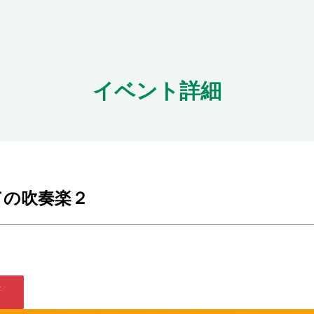
イベント詳細
ての吹奏楽２
料