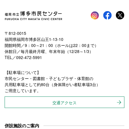
Instagram
faceboo
tw
〒812-0015
福岡県福岡市博多区山王1-13-10
開館時間／9：00～21：00（ホールは22：00まで）
休館日／毎月最終月曜、年末年始（12/28～1/3）
TEL／092-472-5991
【駐車場について】
市民センター・図書館・子どもプラザ・体育館の
共用駐車場として約80台（身体障がい者駐車場3台）
ご用意しています。
交通アクセス
併設施設のご案内