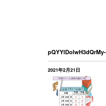
pQYYlDolwH3dQrMy-
2021年2月21日